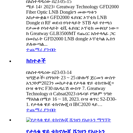
በአስተዳዳሪው በ23-05-15
ሜይ 14፣ 2023፣ Greatway Technology GFD2000
Fiber Optic LNB Dongleን መውጣቱን
አስታውቋል። GFD2000 ፋይበር ኦፕቲክ LNB
Dongle በ RF ወደብ የሳተላይት STB ላይ የተጫነ
የታመቀ የሳተላይት ቲቪ ፋይበር ኦፕቲክ መቀበያ ነው።
ከ Greatway GLB3500MT የጨረር አስተላላፊ ጋር
በመስራት GFD2000 LNB dongle ኦፕቲካል ኤስን
ይለውጣል...
ተጨማሪ ያንብቡ
ክስተቶች
በአስተዳዳሪው በ23-03-14
ዝግጅቶች፡ በግንቦት 23 ~ 25 በኮሎኝ ጀርመን ውስጥ
አንጋኮም2023ን መከታተል የታላቁ ዌይ ቴክኖሎጂ።
ቡዝ ቁጥር F30 በአዳራሽ ውስጥ 7. Greatway
Technology በ Cabsat2023 በዱባይ የዓለም ንግድ
ማእከል በሜይ 16 ~ 18, 2023. ቡዝ ቁጥር S2-D30-
1. የታላቁ ዌይ ቴክኖሎጂ በ IBC2020 ላይ…
ተጨማሪ ያንብቡ
የታላቁ ዌይ ቴክኖሎጂ ሼንዘን የአሁኑን