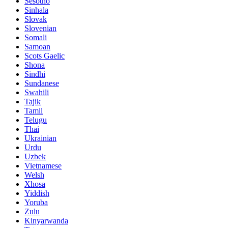
Sesotho
Sinhala
Slovak
Slovenian
Somali
Samoan
Scots Gaelic
Shona
Sindhi
Sundanese
Swahili
Tajik
Tamil
Telugu
Thai
Ukrainian
Urdu
Uzbek
Vietnamese
Welsh
Xhosa
Yiddish
Yoruba
Zulu
Kinyarwanda