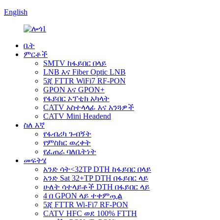
English
ቤት
ምርቶች
SMTV ከፋይበር በላይ
LNB እና Fiber Optic LNB
5ጂ FTTR WiFi7 RF-PON
GPON እና GPON+
የፋይበር ኦፕቲክ አካላት
CATV አስተላላፊ እና አንጓዎች
CATV Mini Headend
ስለ እኛ
የፋብሪካ ጉብኝት
የምስክር ወረቀት
የፈጠራ ባለቤትነት
መፍትሄ
አንድ ሳት<32TP DTH ከፋይበር በላይ
አንድ Sat 32+TP DTH በፋይበር ላይ
ሁለት ሳተላይቶች DTH በፋይበር ላይ
4 በ GPON ላይ ተቀምጧል
5ጂ FTTR Wi-Fi7 RF-PON
CATV HFC ወደ 100% FTTH