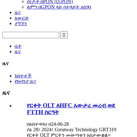
ሰነዶች በPON (D-PON)
ለምን በGPON ላይ ሳተላይት አስገባ
ዜና
አውርድ
ያግኙን
ቤት
ዜና
ዜና
ክስተቶች
የኩባንያ ዜና
ዜና
የርቀት OLT ለHFC አውታረ መረብ ወደ
FTTH ስርዓት
በአስተዳዳሪ በ24-06-28
ሰኔ 28፣ 2024፣ Greatway Technology GRT319
የርቀት OLT ምርትን መውጣቱን አስታውቋል።