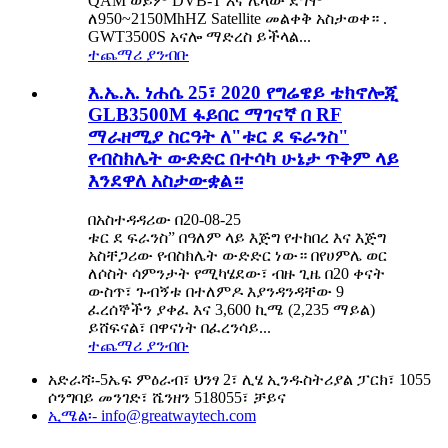
QAM ወይም DVB-T እና ሌላው ደግሞ
ለ950~2150MhHZ Satellite መልቀቅ አስታወቀ። .
GWT3500S አናሎ ማድረስ ይችላል...
ተጨማሪ ያንብቡ
እ.ኤ.አ. ነሐሴ 25፣ 2020 የግሬዌይ ቴክኖሎጂ
GLB3500M ፋይበር ማገናኛ በ RF
ማራዘሚያ ስርዓት ለ"ቱር ደ ፍራንስ"
የብስክሌት ውድድር በተሳካ ሁኔታ ጥቅም ላይ
እንደዋለ አስታውቋል።
በአስተዳዳሪው በ20-08-25
ቱር ደ ፍራንስ” በዓለም ላይ እጅግ የተከበረ እና እጅግ
አስቸጋሪው የብስክሌት ውድድር ነው። በየሀምሌ ወር
ለሶስት ሳምንታት የሚካሄደው፣ ብዙ ጊዜ በ20 ቀናት
ውስጥ፣ ጉብኝቱ በተለምዶ እያንዳንዳቸው 9
ፈረሰኞችን ያቀፈ እና 3,600 ኪሜ (2,235 ማይል)
ይሸፍናል፣ በዋናነት በፈረንሳይ...
ተጨማሪ ያንብቡ
አድራሻ፡-
5ኤፍ ምዕራብ፣ ህንፃ 2፣ ሊሄ ኢንዱስትሪያል ፓርክ፣ 1055
ሶንግባይ መንገድ፣ ሼንዘን 518055፣ ቻይና
ኢሜል፡-
info@greatwaytech.com