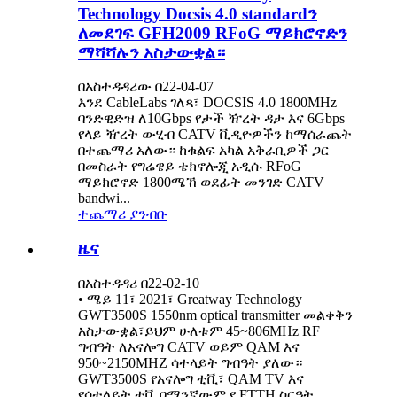
Technology Docsis 4.0 standardን
ለመደገፍ GFH2009 RFoG ማይክሮኖድን
ማሻሻሉን አስታውቋል።
በአስተዳዳሪው በ22-04-07
እንደ CableLabs ገለጻ፣ DOCSIS 4.0 1800MHz
ባንድዊድዝ ለ10Gbps የታች ዥረት ዳታ እና 6Gbps
የላይ ዥረት ውሂብ CATV ቪዲዮዎችን ከማሰራጨት
በተጨማሪ አለው። ከቁልፍ አካል አቅራቢዎች ጋር
በመስራት የግሬዌይ ቴክኖሎጂ አዲሱ RFoG
ማይክሮኖድ 1800ሜኸ ወደፊት መንገድ CATV
bandwi...
ተጨማሪ ያንብቡ
ዜና
በአስተዳዳሪ በ22-02-10
• ሜይ 11፣ 2021፣ Greatway Technology
GWT3500S 1550nm optical transmitter መልቀቅን
አስታውቋል፣ይህም ሁለቱም 45~806MHz RF
ግብዓት ለአናሎግ CATV ወይም QAM እና
950~2150MHZ ሳተላይት ግብዓት ያለው።
GWT3500S የአናሎግ ቲቪ፣ QAM TV እና
የሳተላይት ቲቪ በማንኛውም የ FTTH ስርዓት