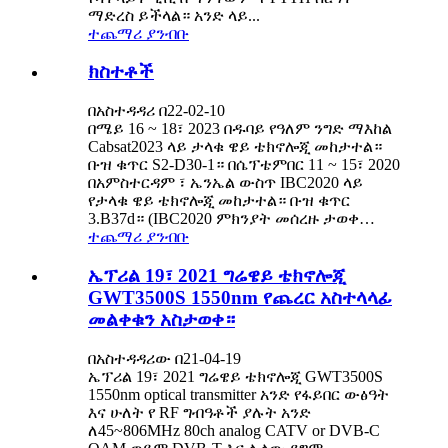
ማድረስ ይችላል። አንድ ላይ...
ተጨማሪ ያንብቡ
ክስተቶች
በአስተዳዳሪ በ22-02-10
በሜይ 16 ~ 18፣ 2023 በዱባይ የዓለም ንግድ ማእከል
Cabsat2023 ላይ ታላቁ ዌይ ቴክኖሎጂ መከታተል።
ቡዝ ቁጥር S2-D30-1። በሴፕቴምበር 11 ~ 15፣ 2020
በአምስተርዳም ፣ ኤንኤል ውስጥ IBC2020 ላይ
የታላቁ ዌይ ቴክኖሎጂ መከታተል። ቡዝ ቁጥር
3.B37d። (IBC2020 ምክንያት መሰረዙ ታወቀ…
ተጨማሪ ያንብቡ
ኤፕሪል 19፣ 2021 ግሬዌይ ቴክኖሎጂ
GWT3500S 1550nm የጨረር አስተላላፊ
መልቀቁን አስታወቀ።
በአስተዳዳሪው በ21-04-19
ኤፕሪል 19፣ 2021 ግሬዌይ ቴክኖሎጂ GWT3500S
1550nm optical transmitter አንድ የፋይበር ውፅዓት
እና ሁለት የ RF ግብዓቶች ያሉት አንድ
ለ45~806MHz 80ch analog CATV or DVB-C