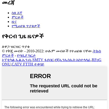
መረጃ
ስለ እኛ
ምርቶች
ዜና
የሚጠየቁ ጥያቄዎች
የቅርብ ጊዜ ዜናዎች
ለዋጋ ዝርዝር ጥያቄ
© የቅጂ መብት - 2010-2022: ሁሉም መብቶች የተጠበቁ ናቸው.
ትኩስ
ምርቶች
-
የጣቢያ ካርታ
ኦፕቲካል ኤል.ኤን.ቢ
,
SMTV ፋይበር
,
የጂኤንኤስኤስ አስተላላፊ
,
RFoG
ONU
,
CATV FTTH ተቀባይ