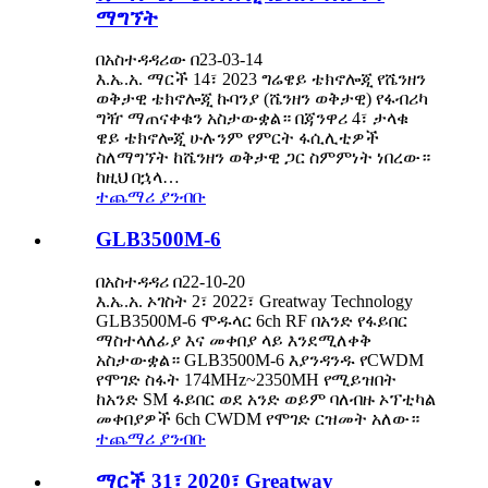
ማግኘት
በአስተዳዳሪው በ23-03-14
እ.ኤ.አ. ማርች 14፣ 2023 ግሬዌይ ቴክኖሎጂ የሼንዘን
ወቅታዊ ቴክኖሎጂ ኩባንያ (ሼንዘን ወቅታዊ) የፋብሪካ
ግዥ ማጠናቀቁን አስታውቋል። በጃንዋሪ 4፣ ታላቁ
ዌይ ቴክኖሎጂ ሁሉንም የምርት ፋሲሊቲዎች
ስለማግኘት ከሼንዘን ወቅታዊ ጋር ስምምነት ነበረው።
ከዚህ በኋላ…
ተጨማሪ ያንብቡ
GLB3500M-6
በአስተዳዳሪ በ22-10-20
እ.ኤ.አ. ኦገስት 2፣ 2022፣ Greatway Technology
GLB3500M-6 ሞዱላር 6ch RF በአንድ የፋይበር
ማስተላለፊያ እና መቀበያ ላይ እንደሚለቀቅ
አስታውቋል። GLB3500M-6 እያንዳንዱ የCWDM
የሞገድ ስፋት 174MHz~2350MH የሚይዝበት
ከአንድ SM ፋይበር ወደ አንድ ወይም ባለብዙ ኦፕቲካል
መቀበያዎች 6ch CWDM የሞገድ ርዝመት አለው።
ተጨማሪ ያንብቡ
ማርች 31፣ 2020፣ Greatway