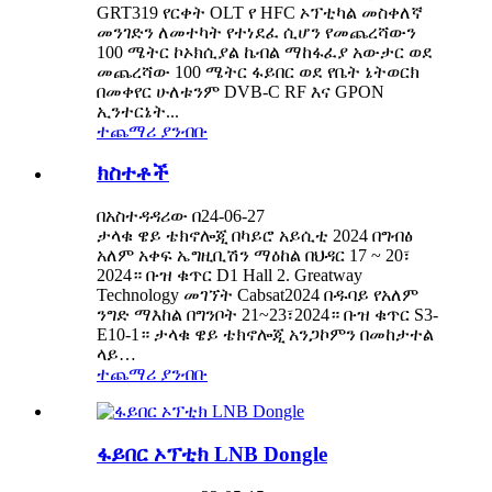
GRT319 የርቀት OLT የ HFC ኦፕቲካል መስቀለኛ
መንገድን ለመተካት የተነደፈ ሲሆን የመጨረሻውን
100 ሜትር ኮኦክሲያል ኬብል ማከፋፈያ አውታር ወደ
መጨረሻው 100 ሜትር ፋይበር ወደ የቤት ኔትወርክ
በመቀየር ሁለቱንም DVB-C RF እና GPON
ኢንተርኔት...
ተጨማሪ ያንብቡ
ክስተቶች
በአስተዳዳሪው በ24-06-27
ታላቁ ዌይ ቴክኖሎጂ በካይሮ አይሲቲ 2024 በግብፅ
አለም አቀፍ ኤግዚቢሽን ማዕከል በህዳር 17 ~ 20፣
2024። ቡዝ ቁጥር D1 Hall 2. Greatway
Technology መገኘት Cabsat2024 በዱባይ የአለም
ንግድ ማእከል በግንቦት 21~23፣2024። ቡዝ ቁጥር S3-
E10-1። ታላቁ ዌይ ቴክኖሎጂ አንጋኮምን በመከታተል
ላይ…
ተጨማሪ ያንብቡ
ፋይበር ኦፕቲክ LNB Dongle