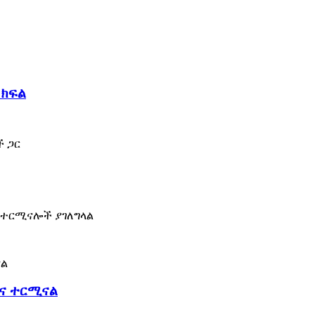
 ክፍል
ች ጋር
ባ ተርሚናሎች ያገለግላል
ቴና ተርሚናል