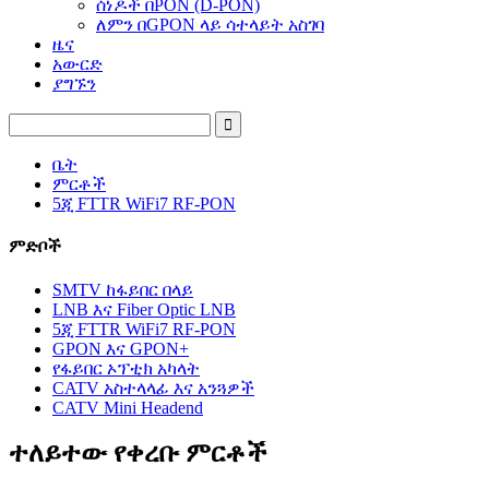
ሰነዶች በPON (D-PON)
ለምን በGPON ላይ ሳተላይት አስገባ
ዜና
አውርድ
ያግኙን
ቤት
ምርቶች
5ጂ FTTR WiFi7 RF-PON
ምድቦች
SMTV ከፋይበር በላይ
LNB እና Fiber Optic LNB
5ጂ FTTR WiFi7 RF-PON
GPON እና GPON+
የፋይበር ኦፕቲክ አካላት
CATV አስተላላፊ እና አንጓዎች
CATV Mini Headend
ተለይተው የቀረቡ ምርቶች