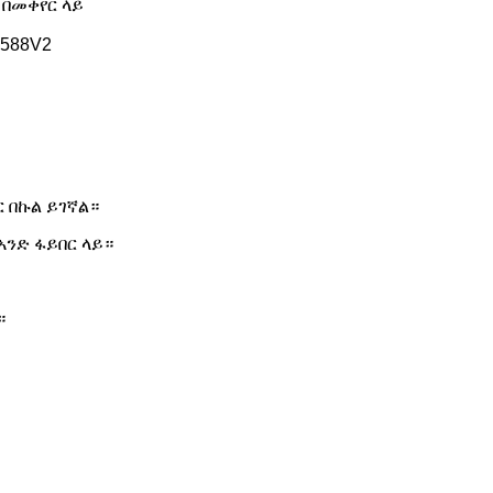
 በመቀየር ላይ
588V2
 በኩል ይገኛል።
ንድ ፋይበር ላይ።
።