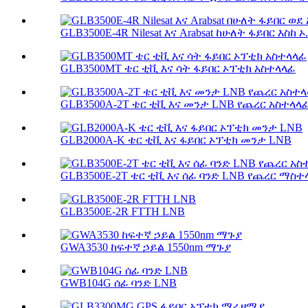
GLB3500E-4R Nilesat እና Arabsat ከሁለት ፋይበር እስከ ኦ.
GLB3500MT ቴር ቲቪ እና ሳት ፋይበር ኦፕቲክ አስተላላፊ
GLB3500A-2T ቴር ቲቪ እና መንታ LNB የጨረር አስተላላ
GLB2000A-K ቴር ቲቪ እና ፋይበር ኦፕቲክ መንታ LNB
GLB3500E-2T ቴር ቲቪ እና ሰፊ ባንድ LNB የጨረር ማስተላ
GLB3500E-2R FTTH LNB
GWA3530 ከፍተኛ ኃይል 1550nm ማጉያ
GWB104G ሰፊ ባንድ LNB