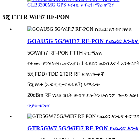
GLB3300MG GPS ፋይበር ኦፕቲክ ማራዘሚያ
5ጂ FTTR WiFi7 RF-PON
GOAU5G 5G/WiFi7 RF-PON የጨረር አንቴና
5G/WiFi7 RF-PON FTTH ተርሚናል
የታመቀ የፕላስቲክ መኖሪያ ከ 1 ፋይበር ወደብ እና 4 አንቴናዎ
5ጂ FDD+TDD 2T2R RF አገልግሎቶች
5ጂ የላቀ (ኤፍዲዲ+ዋይፋይ7) አማራጭ
20dBm RF ሃይል በቤት ውስጥ ያሉትን ሁሉንም ገመድ አል
ጥያቄ
ዝርዝር
GTR5GW7 5G/WiFi7 RF-PON የጨረር አን