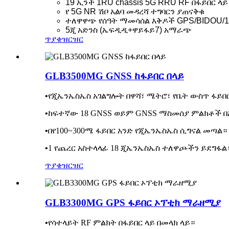
19 ኢንች 1RU chassis 5G RRU RF በፋይበር ላይ
የ 5G NR ሽቦ አልባ መዳረሻ ተግባርን ያጠናቅቁ
ተለዋዋጭ የሰዓት ማመሳሰል እቅዶች GPS/BIDOU/1
5ጂ አድንስ (ኤፍዲዲ+ዋይፋይ7) አማራጭ
ጥያቄ
ዝርዝር
GLB3500MG GNSS ከፋይበር በላይ
•
የጂኤንኤስኤስ አገልግሎት በዋሻ፣ ሜትሮ፣ የቤት ውስጥ ፋይበር
•
ከፍተኛው 18 GNSS ወይም GNSS ማስመሰያ ምልክቶች በአ
•
በየ100~300ሜ ፋይበር አንድ የጂኤንኤስኤስ ሲግናል መጣል።
•
1 የጨረር አስተላላፊ 18 ጂኤንኤስኤስ ተለዋጮችን ይደግፋል
ጥያቄ
ዝርዝር
GLB3300MG GPS ፋይበር ኦፕቲክ ማራዘሚያ
•
የሳተላይት RF ምልክት በፋይበር ላይ በመላክ ላይ።