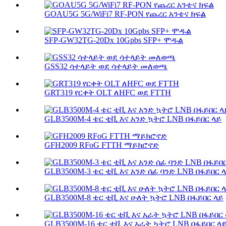
GOAU5G 5G/WiFi7 RF-PON የጨረር አንቴና ክፍል
SFP-GW32TG-20Dx 10Gpbs SFP+ ሞዱል
GSS32 ሳተላይት ወደ ሳተላይት መለወጫ
GRT319 የርቀት OLT ለHFC ወደ FTTH
GLB3500M-4 ቴር ቲቪ እና አንድ ኳትሮ LNB በፋይበር ላይ
GFH2009 RFoG FTTH ማይክሮኖድ
GLB3500M-3 ቴር ቲቪ እና አንድ ሰፊ ባንድ LNB በፋይበር 
GLB3500M-8 ቴር ቲቪ እና ሁለት ኳትሮ LNB በፋይበር ላይ
GLB3500M-16 ቴር ቲቪ እና አራት ኳትሮ LNB በፋይበር ላ