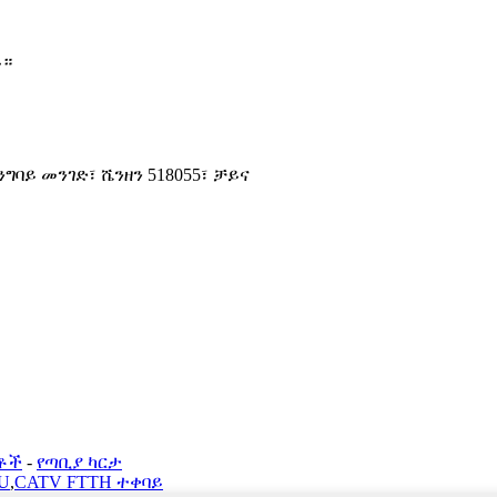
ይ።
ንግባይ መንገድ፣ ሼንዘን 518055፣ ቻይና
ቶች
-
የጣቢያ ካርታ
U
,
CATV FTTH ተቀባይ