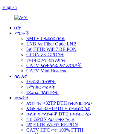
English
ቤት
ምርቶች
SMTV ከፋይበር በላይ
LNB እና Fiber Optic LNB
5ጂ FTTR WiFi7 RF-PON
GPON እና GPON+
የፋይበር ኦፕቲክ አካላት
CATV አስተላላፊ እና አንጓዎች
CATV Mini Headend
ስለ እኛ
የፋብሪካ ጉብኝት
የምስክር ወረቀት
የፈጠራ ባለቤትነት
መፍትሄ
አንድ ሳት<32TP DTH ከፋይበር በላይ
አንድ Sat 32+TP DTH በፋይበር ላይ
ሁለት ሳተላይቶች DTH በፋይበር ላይ
4 በ GPON ላይ ተቀምጧል
5ጂ FTTR Wi-Fi7 RF-PON
CATV HFC ወደ 100% FTTH