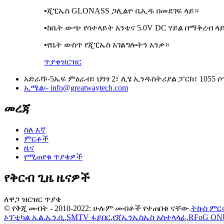
•
ጂፒኤስ GLONASS ጋሊልዮ ቤኢዱ በመደገፍ ላይ።
•
ከቤት ውጭ የሳተላይት አንቴና 5.0V DC ሃይል በማቅረብ ላ
•
የቤት ውስጥ የጂፒኤስ አገልግሎትን አንቃ።
ጥያቄ
ዝርዝር
አድራሻ፡-
5ኤፍ ምዕራብ፣ ህንፃ 2፣ ሊሄ ኢንዱስትሪያል ፓርክ፣ 1055 ሶ
ኢሜል፡-
info@greatwaytech.com
መረጃ
ስለ እኛ
ምርቶች
ዜና
የሚጠየቁ ጥያቄዎች
የቅርብ ጊዜ ዜናዎች
ለዋጋ ዝርዝር ጥያቄ
© የቅጂ መብት - 2010-2022: ሁሉም መብቶች የተጠበቁ ናቸው.
ትኩስ ምር
ኦፕቲካል ኤል.ኤን.ቢ
,
SMTV ፋይበር
,
የጂኤንኤስኤስ አስተላላፊ
,
RFoG ON