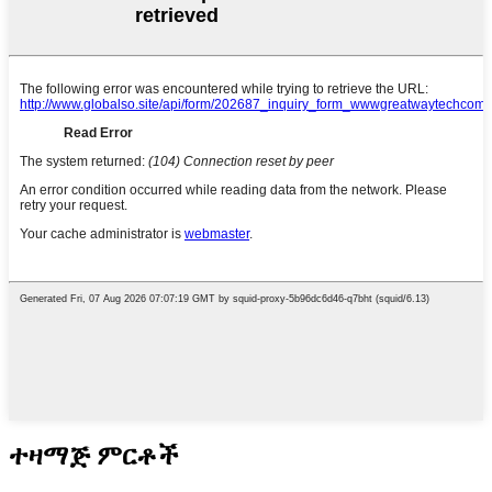
ተዛማጅ ምርቶች