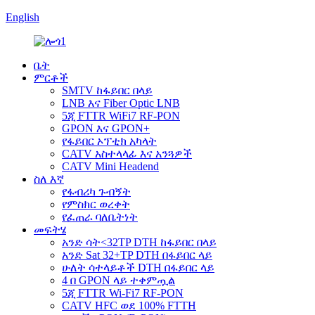
English
ቤት
ምርቶች
SMTV ከፋይበር በላይ
LNB እና Fiber Optic LNB
5ጂ FTTR WiFi7 RF-PON
GPON እና GPON+
የፋይበር ኦፕቲክ አካላት
CATV አስተላላፊ እና አንጓዎች
CATV Mini Headend
ስለ እኛ
የፋብሪካ ጉብኝት
የምስክር ወረቀት
የፈጠራ ባለቤትነት
መፍትሄ
አንድ ሳት<32TP DTH ከፋይበር በላይ
አንድ Sat 32+TP DTH በፋይበር ላይ
ሁለት ሳተላይቶች DTH በፋይበር ላይ
4 በ GPON ላይ ተቀምጧል
5ጂ FTTR Wi-Fi7 RF-PON
CATV HFC ወደ 100% FTTH