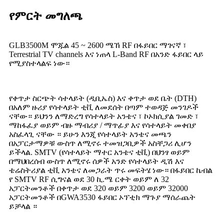
የምርት መግለጫ
GLB3500M ሞጁል 45 ~ 2600 ሜኸ RF በፋይበር ማገናኛ ፣
Terrestrial TV channels እና ነጠላ L-Band RF በአንድ ፋይበር ላይ
የሚያስተላልፍ ነው።
የቀጥታ ስርጭት ሳተላይት (ዲቢኤስ) እና ቀጥታ ወደ ቤት (DTH)
በአለም ዙሪያ የሳተላይት ቲቪ ለመደሰት በጣም ተወዳጅ መንገዶች
ናቸው። ይህንን ለማድረግ የሳተላይት አንቴና ፣ ኮኦክሲያል ገመድ ፣
ማከፋፈያ ወይም ብዙ ማብሪያ / ማጥፊያ እና የሳተላይት መቀበያ
አስፈላጊ ናቸው ። ይሁን እንጂ የሳተላይት አንቴና መጫን
በአፓርታማዎቹ ውስጥ ለሚኖሩ ተመዝጋቢዎች አስቸጋሪ ሊሆን
ይችላል. SMTV (የሳተላይት ማተር አንቴና ቲቪ) በህንፃ ወይም
በማህበረሰብ ውስጥ ለሚኖሩ ሰዎች አንድ የሳተላይት ዲሽ እና
ቴሬስትሪያል ቲቪ አንቴና ለመጋራት ጥሩ መፍትሄ ነው። በፋይበር ኬብል
የ SMTV RF ሲግናል ወደ 30 ኪ.ሜ ርቀት ወይም ለ 32
አፓርትመንቶች በቀጥታ ወደ 320 ወይም 3200 ወይም 32000
አፓርትመንቶች በGWA3530 ፋይበር ኦፕቲክ ማጉያ ማሰራጨት
ይቻላል ።