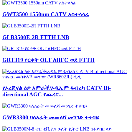
GWT3500 1550nm CATV አስተላላፊ
GLB3500E-2R FTTH LNB
GRT319 የርቀት OLT ለHFC ወደ FTTH
የኦሪጂናል ዕቃ አምራች/ኦዲኤም ፋብሪካ CATV Bi-
directional AGC የጨረር...
GWR3300 ባለአራት መመለሻ መንገድ ተቀባይ