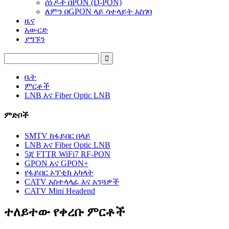
ሰነዶች በPON (D-PON)
ለምን በGPON ላይ ሳተላይት አስገባ
ዜና
አውርድ
ያግኙን
ቤት
ምርቶች
LNB እና Fiber Optic LNB
ምድቦች
SMTV ከፋይበር በላይ
LNB እና Fiber Optic LNB
5ጂ FTTR WiFi7 RF-PON
GPON እና GPON+
የፋይበር ኦፕቲክ አካላት
CATV አስተላላፊ እና አንጓዎች
CATV Mini Headend
ተለይተው የቀረቡ ምርቶች