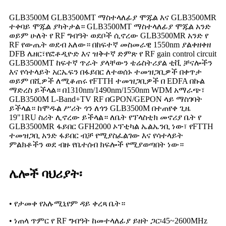
GLB3500M GLB3500MT ማስተላለፊያ ሞጁል እና GLB3500MR
ተቀባይ ሞጁል ያካትታል። GLB3500MT ማስተላለፊያ ሞጁል አንድ
ወይም ሁለት የ RF ግብዓት ወደቦች ሲኖረው GLB3500MR አንድ የ
RF የውጤት ወደብ አለው። በከፍተኛ መስመራዊ 1550nm ያልቀዘቀዘ
DFB ሌዘር፣የፎቶዲዮድ እና ዝቅተኛ ድምጽ የ RF gain control circuit
GLB3500MT ከፍተኛ ጥራት ያላቸውን ቴሬስትሪያል ቲቪ ቻናሎችን
እና የሳተላይት አርኤፍን በፋይበር ለተወሰኑ ተመዝጋቢዎች በቀጥታ
ወይም በሺዎች ለሚቆጠሩ የFTTH ተመዝጋቢዎች በ EDFA በኩል
ማድረስ ይችላል። በ1310nm/1490nm/1550nm WDM አማራጭ፣
GLB3500M L-Band+TV RF በGPON/GEPON ላይ ማስገባት
ይችላል። ከሞዱል ሥሪት ጎን ለጎን GLB3500M በተጠየቀ ጊዜ
19"1RU ስሪት ሊኖረው ይችላል። ለቤት የፕላስቲክ መኖሪያ ቤት የ
GLB3500MR ፋይበር GFH2000 ኦፕቲካል ኤልኤንቢ ነው፣ የFTTH
ተመዝጋቢ አንድ ፋይበር ብቻ የሚያስፈልገው እና ​​የሳተላይት
ምልክቶችን ወደ ብዙ የቤተሰብ ክፍሎች የሚያወጣበት ነው።
ሌሎች ባህሪያት፡
• የታመቀ የአሉሚኒየም ዳይ ቀረጻ ቤት።
• ነጠላ ጥምር የ RF ግብዓት ከመተላለፊያ ይዘት ጋር፡45~2600MHz