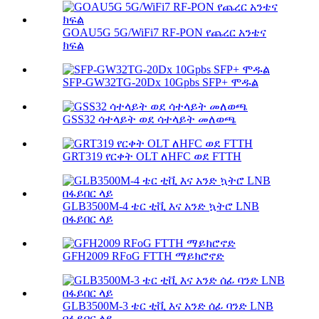
GOAU5G 5G/WiFi7 RF-PON የጨረር አንቴና
ክፍል
SFP-GW32TG-20Dx 10Gpbs SFP+ ሞዱል
GSS32 ሳተላይት ወደ ሳተላይት መለወጫ
GRT319 የርቀት OLT ለHFC ወደ FTTH
GLB3500M-4 ቴር ቲቪ እና አንድ ኳትሮ LNB
በፋይበር ላይ
GFH2009 RFoG FTTH ማይክሮኖድ
GLB3500M-3 ቴር ቲቪ እና አንድ ሰፊ ባንድ LNB
በፋይበር ላይ