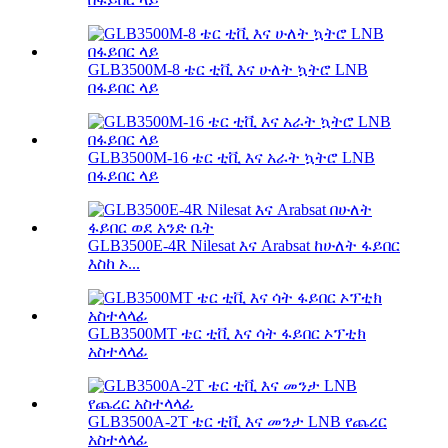
GLB3500M-8 ቴር ቲቪ እና ሁለት ኳትሮ LNB
በፋይበር ላይ
GLB3500M-16 ቴር ቲቪ እና አራት ኳትሮ LNB
በፋይበር ላይ
GLB3500E-4R Nilesat እና Arabsat ከሁለት ፋይበር
እስከ ኦ...
GLB3500MT ቴር ቲቪ እና ሳት ፋይበር ኦፕቲክ
አስተላላፊ
GLB3500A-2T ቴር ቲቪ እና መንታ LNB የጨረር
አስተላላፊ