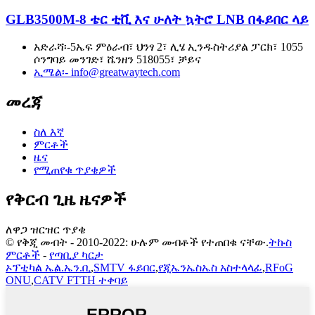
GLB3500M-8 ቴር ቲቪ እና ሁለት ኳትሮ LNB በፋይበር ላይ
አድራሻ፡-
5ኤፍ ምዕራብ፣ ህንፃ 2፣ ሊሄ ኢንዱስትሪያል ፓርክ፣ 1055
ሶንግባይ መንገድ፣ ሼንዘን 518055፣ ቻይና
ኢሜል፡-
info@greatwaytech.com
መረጃ
ስለ እኛ
ምርቶች
ዜና
የሚጠየቁ ጥያቄዎች
የቅርብ ጊዜ ዜናዎች
ለዋጋ ዝርዝር ጥያቄ
© የቅጂ መብት - 2010-2022: ሁሉም መብቶች የተጠበቁ ናቸው.
ትኩስ
ምርቶች
-
የጣቢያ ካርታ
ኦፕቲካል ኤል.ኤን.ቢ
,
SMTV ፋይበር
,
የጂኤንኤስኤስ አስተላላፊ
,
RFoG
ONU
,
CATV FTTH ተቀባይ