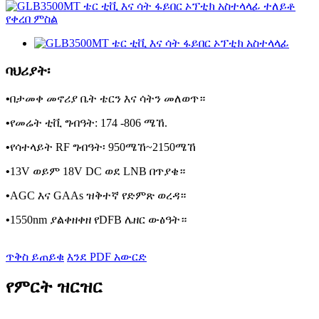
ባህሪያት፡
•
በታመቀ መኖሪያ ቤት ቴርን እና ሳትን መለወጥ።
•
የመሬት ቲቪ ግብዓት: 174 -806 ሜኸ.
•
የሳተላይት RF ግብዓት፡ 950ሜኸ~2150ሜኸ
•
13V ወይም 18V DC ወደ LNB በጥያቄ።
•
AGC እና GAAs ዝቅተኛ የድምጽ ወረዳ።
•
1550nm ያልቀዘቀዘ የDFB ሌዘር ውፅዓት።
ጥቅስ ይጠይቁ
እንደ PDF አውርድ
የምርት ዝርዝር