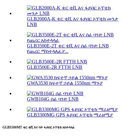
GLB2000A-K ቴር ቲቪ እና ፋይበር ኦፕቲክ መንታ
LNB
GLB3500E-2T ቴር ቲቪ እና ሰፊ ባንድ LNB
የጨረር ማስተላለፊያ...
GLB3500E-2R FTTH LNB
GWA3530 ከፍተኛ ኃይል 1550nm ማጉያ
GWB104G ሰፊ ባንድ LNB
GLB3300MG GPS ፋይበር ኦፕቲክ ማራዘሚያ
GLB3500MT ቴር ቲቪ እና ሳት ፋይበር ኦፕቲክ አስተላላፊ